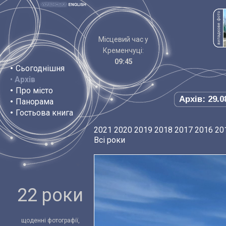
Місцевий час у
Кременчуці:
09:45
•
Сьогоднішня
•
Архів
•
Про місто
Архів: 29.0
•
Панорама
•
Гостьова книга
2021
2020
2019
2018
2017
2016
20
Всі роки
22 роки
щоденні фотографії,