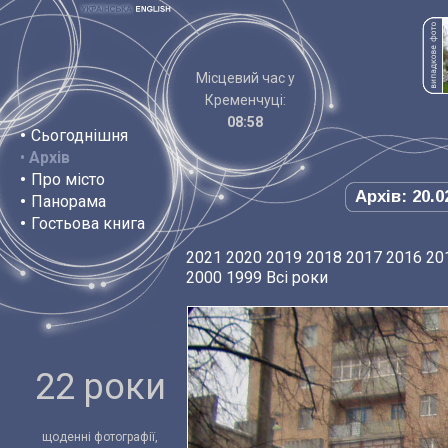
Місцевий час у
Кременчуці:
08:58
•
Сьогоднішня
•
Архів
•
Про місто
Архів: 20.0
•
Панорама
•
Гостьова книга
2021
2020
2019
2018
2017
2016
20
2000
1999
Всі роки
22 роки
щоденні фотографії,