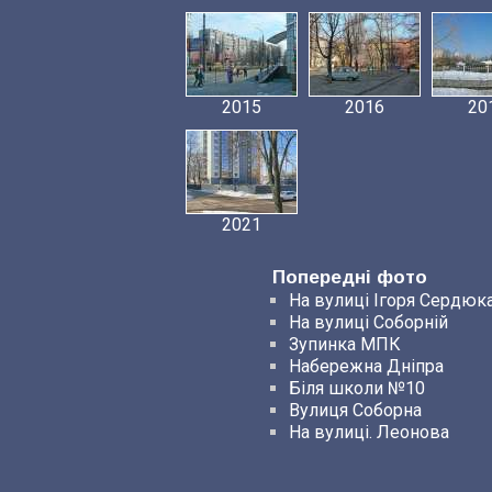
2015
2016
20
2021
Попередні фото
На вулиці Ігоря Сердюк
На вулиці Соборній
Зупинка МПК
Набережна Дніпра
Біля школи №10
Вулиця Соборна
На вулиці. Леонова