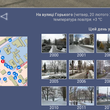
На вулиці Горького
(четвер, 20 лютого 
температура повітря: +3 °C
Цей день у 
2000
2001
20
2005
2006
20
2010
2011
20