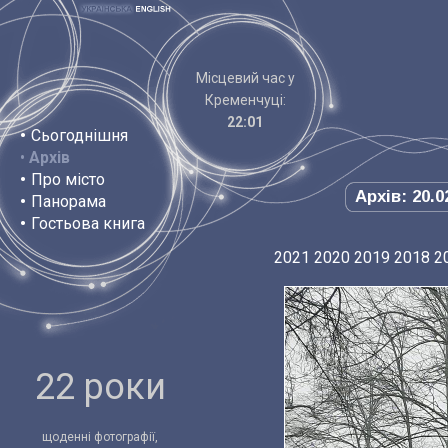
Місцевий час у
Кременчуці:
22:01
•
Сьогоднішня
•
Архів
•
Про місто
Архів: 20.0
•
Панорама
•
Гостьова книга
2021
2020
2019
2018
2
22 роки
щоденні фотографії,