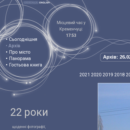
Місцевий час у
Кременчуці:
17:53
•
Сьогоднішня
•
Архів
•
Про місто
Архів: 26.0
•
Панорама
•
Гостьова книга
2021
2020
2019
2018
2
22 роки
щоденні фотографії,