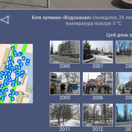
Біля зупинки «Водоканал»
(понеділок, 26 лю
температура повітря: 0 °C
Цей день у 
2000
2001
20
2005
2006
20
2011
2012
20