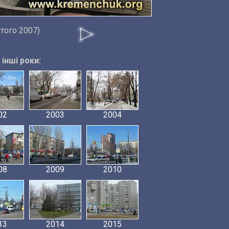
того 2007)
інші роки:
02
2003
2004
08
2009
2010
13
2014
2015