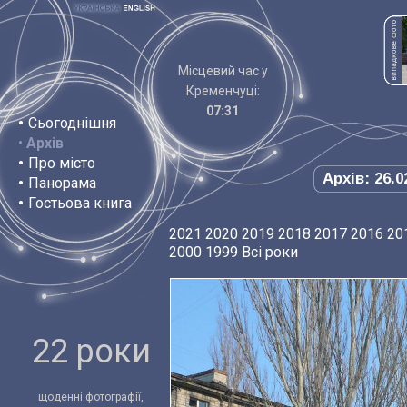
Місцевий час у
Кременчуці:
07:31
•
Сьогоднішня
•
Архів
•
Про місто
Архів: 26.0
•
Панорама
•
Гостьова книга
2021
2020
2019
2018
2017
2016
20
2000
1999
Всі роки
22 роки
щоденні фотографії,