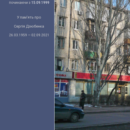
починаючи з
15.09.1999
У пам'ять про
Сергія Дзюбенка
26.03.1959 — 02.09.2021