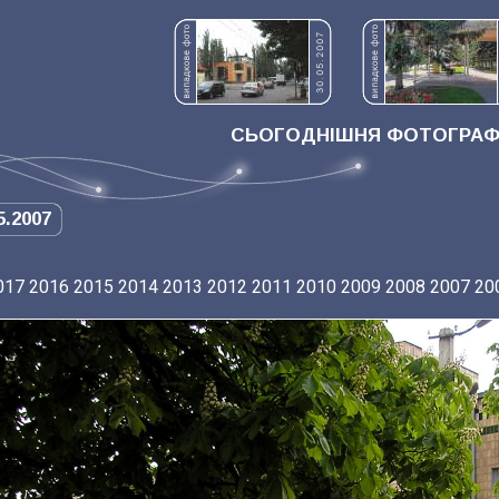
СЬОГОДНІШНЯ ФОТОГРАФІ
5.2007
017
2016
2015
2014
2013
2012
2011
2010
2009
2008
2007
20