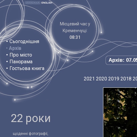
Місцевий час у
Кременчуці:
08:31
•
Сьогоднішня
•
Архів
•
Про місто
Архів: 07.0
•
Панорама
•
Гостьова книга
2021
2020
2019
2018
2
22 роки
щоденні фотографії,