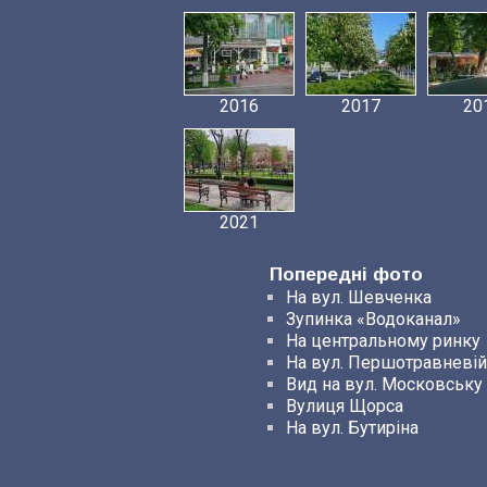
2016
2017
20
2021
Попередні фото
На вул. Шевченка
Зупинка «Водоканал»
На центральному ринку
На вул. Першотравневій
Вид на вул. Московську
Вулиця Щорса
На вул. Бутиріна