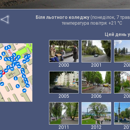
Біля льотного коледжу
(понеділок, 7 трав
температура повітря: +21 °C
Цей день у 
2000
2001
20
2005
2006
20
2011
2012
20