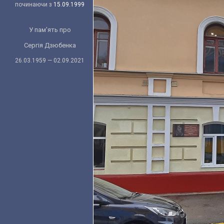
починаючи з
15.09.1999
У пам'ять про
Сергія Дзюбенка
26.03.1959 — 02.09.2021