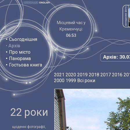
Місцевий час у
Кременчуці:
06:53
•
Сьогоднішня
•
Архів
•
Про місто
Архів: 30.0
•
Панорама
•
Гостьова книга
2021
2020
2019
2018
2017
2016
20
2000
1999
Всі роки
22 роки
щоденні фотографії,