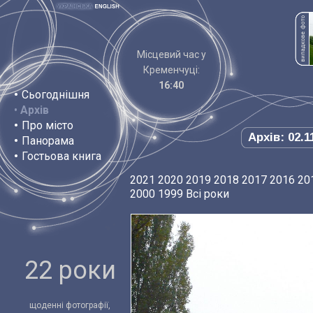
Місцевий час у
Кременчуці:
16:40
•
Сьогоднішня
•
Архів
•
Про місто
Архів: 02.1
•
Панорама
•
Гостьова книга
2021
2020
2019
2018
2017
2016
20
2000
1999
Всі роки
22 роки
щоденні фотографії,