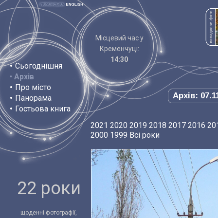
Місцевий час у
Кременчуці:
14:30
•
Сьогоднішня
•
Архів
•
Про місто
Архів: 07.1
•
Панорама
•
Гостьова книга
2021
2020
2019
2018
2017
2016
20
2000
1999
Всі роки
22 роки
щоденні фотографії,