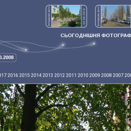
СЬОГОДНІШНЯ ФОТОГРАФІ
0.2008
017
2016
2015
2014
2013
2012
2011
2010
2009
2008
2007
20