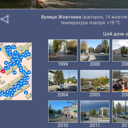
Вулиця Жовтнева
(вівторок, 14 жовтня
температура повітря: +18 °C
Цей день у 
1999
2000
20
2004
2005
20
2010
2011
20