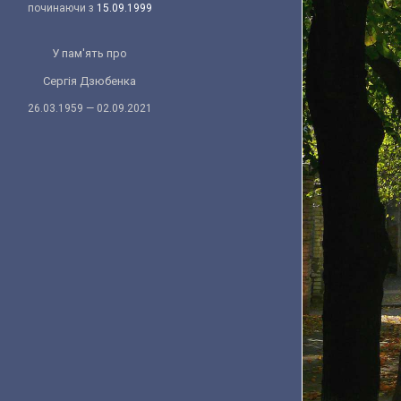
починаючи з
15.09.1999
У пам'ять про
Сергія Дзюбенка
26.03.1959 — 02.09.2021