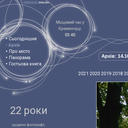
Місцевий час у
Кременчуці:
03:40
•
Сьогоднішня
•
Архів
•
Про місто
Архів: 14.1
•
Панорама
•
Гостьова книга
2021
2020
2019
2018
2
22 роки
щоденні фотографії,