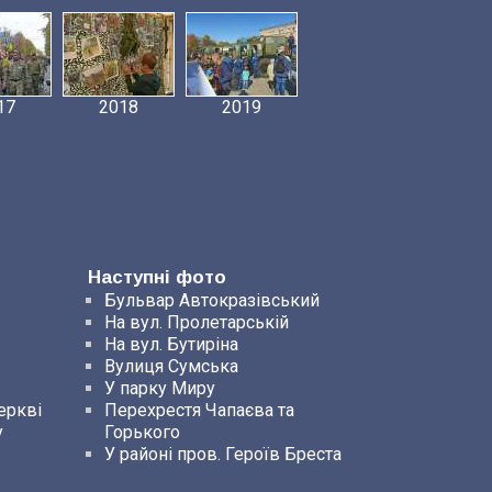
17
2018
2019
Наступні фото
Бульвар Автокразівський
На вул. Пролетарській
На вул. Бутиріна
Вулиця Сумська
У парку Миру
еркві
Перехрестя Чапаєва та
у
Горького
У районі пров. Героїв Бреста