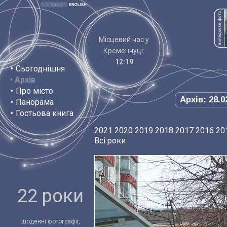
Місцевий час у
Кременчуці:
12:19
•
Сьогоднішня
•
Архів
•
Про місто
Архів: 28.0
•
Панорама
•
Гостьова книга
2021
2020
2019
2018
2017
2016
20
Всі роки
22 роки
щоденні фотографії,