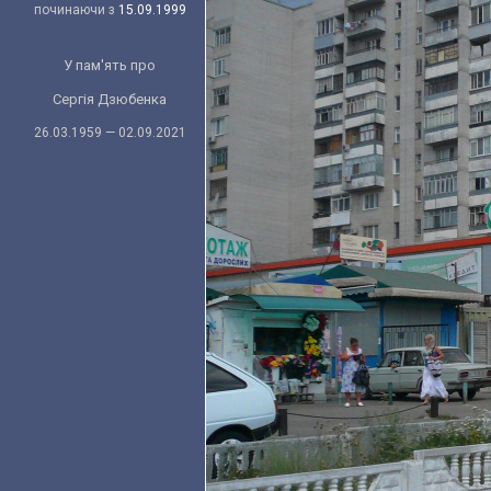
починаючи з
15.09.1999
У пам'ять про
Сергія Дзюбенка
26.03.1959 — 02.09.2021