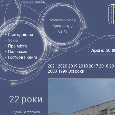
Місцевий час у
Кременчуці:
02:43
•
Сьогоднішня
•
Архів
•
Про місто
Архів: 10.0
•
Панорама
•
Гостьова книга
2021
2020
2019
2018
2017
2016
20
2000
1999
Всі роки
22 роки
щоденні фотографії,