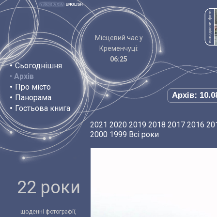
Місцевий час у
Кременчуці:
06:25
•
Сьогоднішня
•
Архів
•
Про місто
Архів: 10.0
•
Панорама
•
Гостьова книга
2021
2020
2019
2018
2017
2016
20
2000
1999
Всі роки
22 роки
щоденні фотографії,