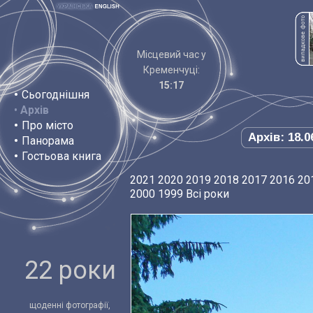
Місцевий час у
Кременчуці:
15:17
•
Сьогоднішня
•
Архів
•
Про місто
Архів: 18.0
•
Панорама
•
Гостьова книга
2021
2020
2019
2018
2017
2016
20
2000
1999
Всі роки
22 роки
щоденні фотографії,