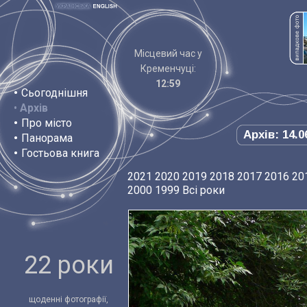
Місцевий час у
Кременчуці:
12:59
•
Сьогоднішня
•
Архів
•
Про місто
Архів: 14.0
•
Панорама
•
Гостьова книга
2021
2020
2019
2018
2017
2016
20
2000
1999
Всі роки
22 роки
щоденні фотографії,