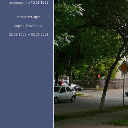
починаючи з
15.09.1999
У пам'ять про
Сергія Дзюбенка
26.03.1959 — 02.09.2021