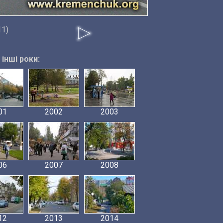
11)
інші роки:
01
2002
2003
06
2007
2008
12
2013
2014