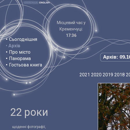
Місцевий час у
Кременчуці:
17:36
•
Сьогоднішня
•
Архів
•
Про місто
Архів: 09.1
•
Панорама
•
Гостьова книга
2021
2020
2019
2018
2
22 роки
щоденні фотографії,