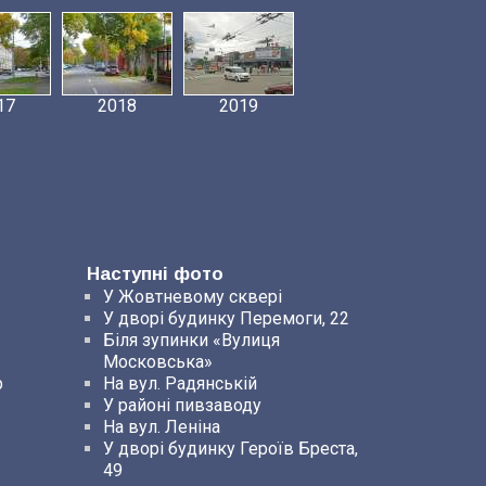
17
2018
2019
Наступні фото
У Жовтневому сквері
У дворі будинку Перемоги, 22
Біля зупинки «Вулиця
Московська»
р
На вул. Радянській
У районі пивзаводу
На вул. Леніна
У дворі будинку Героїв Бреста,
49