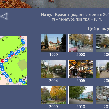
На вул. Красіна
(неділя, 9 жовтня 20
температура повітря: +18 °C
Цей день у 
1999
2000
20
2004
2005
20
2009
2010
20