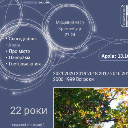
Місцевий час у
Кременчуці:
22:24
•
Сьогоднішня
•
Архів
•
Про місто
Архів: 13.1
•
Панорама
•
Гостьова книга
2021
2020
2019
2018
2017
2016
20
2000
1999
Всі роки
22 роки
щоденні фотографії,