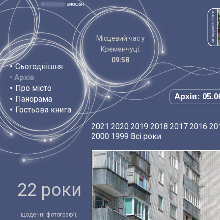
Місцевий час у
Кременчуці:
09:58
•
Сьогоднішня
•
Архів
•
Про місто
Архів: 05.0
•
Панорама
•
Гостьова книга
2021
2020
2019
2018
2017
2016
20
2000
1999
Всі роки
22 роки
щоденні фотографії,