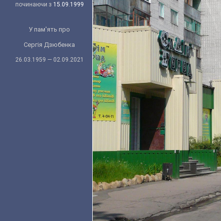
починаючи з
15.09.1999
У пам'ять про
Сергія Дзюбенка
26.03.1959 — 02.09.2021