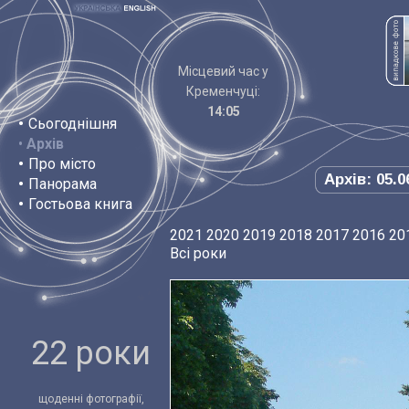
Місцевий час у
Кременчуці:
14:05
•
Сьогоднішня
•
Архів
•
Про місто
Архів: 05.0
•
Панорама
•
Гостьова книга
2021
2020
2019
2018
2017
2016
20
Всі роки
22 роки
щоденні фотографії,