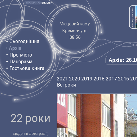
Місцевий час у
Кременчуці:
08:56
•
Сьогоднішня
•
Архів
•
Про місто
Архів: 26.1
•
Панорама
•
Гостьова книга
2021
2020
2019
2018
2017
2016
20
Всі роки
22 роки
щоденні фотографії,