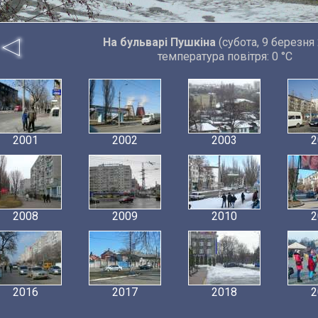
На бульварі Пушкіна
(субота, 9 березня
температура повітря: 0 °C
2001
2002
2003
2
2008
2009
2010
2
2016
2017
2018
2