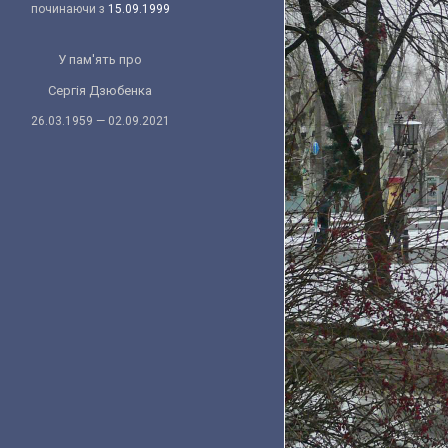
починаючи з
15.09.1999
У пам'ять про
Сергія Дзюбенка
26.03.1959 — 02.09.2021