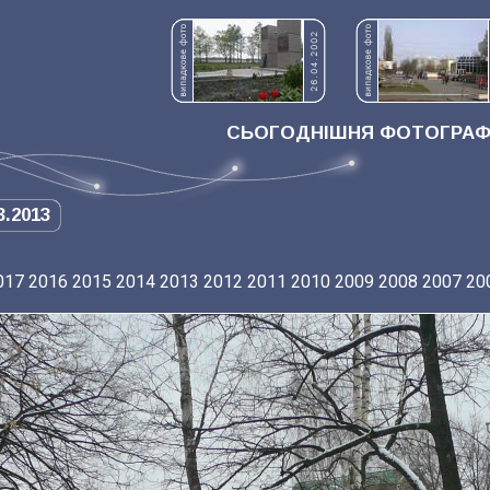
СЬОГОДНІШНЯ ФОТОГРАФІ
3.2013
017
2016
2015
2014
2013
2012
2011
2010
2009
2008
2007
20