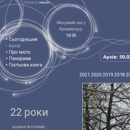
Місцевий час у
Кременчуці:
18:05
•
Сьогоднішня
•
Архів
•
Про місто
Архів: 09.0
•
Панорама
•
Гостьова книга
2021
2020
2019
2018
2
22 роки
щоденні фотографії,