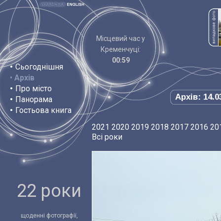
Місцевий час у
Кременчуці:
00:59
•
Сьогоднішня
•
Архів
•
Про місто
Архів: 14.0
•
Панорама
•
Гостьова книга
2021
2020
2019
2018
2017
2016
20
Всі роки
22 роки
щоденні фотографії,