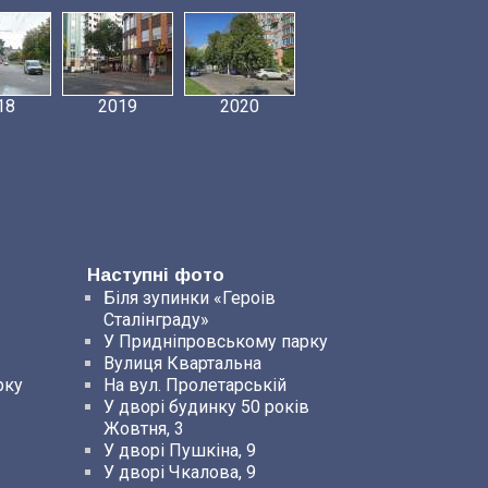
18
2019
2020
Наступні фото
Біля зупинки «Героів
Сталінграду»
У Придніпровському парку
Вулиця Квартальна
рку
На вул. Пролетарській
У дворі будинку 50 років
Жовтня, 3
У дворі Пушкіна, 9
У дворі Чкалова, 9