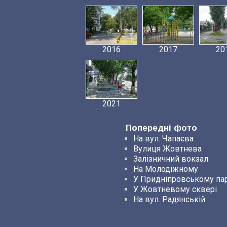
2016
2017
20
2021
Попередні фото
На вул. Чапаєва
Вулиця Жовтнева
Залізничний вокзал
На Молодіжному
У Придніпровському па
У Жовтневому сквері
На вул. Радянській