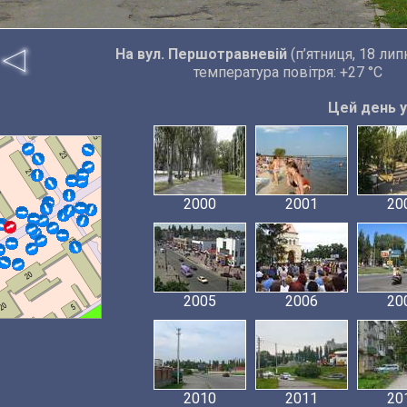
На вул. Першотравневій
(п’ятниця, 18 лип
температура повітря: +27 °C
Цей день у 
2000
2001
20
2005
2006
20
2010
2011
20