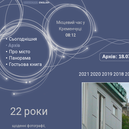
Місцевий час у
Кременчуці:
08:12
•
Сьогоднішня
•
Архів
•
Про місто
Архів: 18.0
•
Панорама
•
Гостьова книга
2021
2020
2019
2018
2
22 роки
щоденні фотографії,