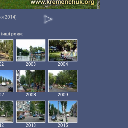
ня 2014)
інші роки:
02
2003
2004
07
2008
2009
12
2013
2015