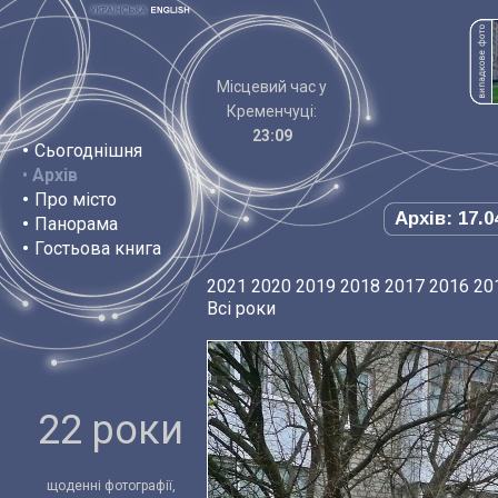
Місцевий час у
Кременчуці:
23:09
•
Сьогоднішня
•
Архів
•
Про місто
Архів: 17.0
•
Панорама
•
Гостьова книга
2021
2020
2019
2018
2017
2016
20
Всі роки
22 роки
щоденні фотографії,