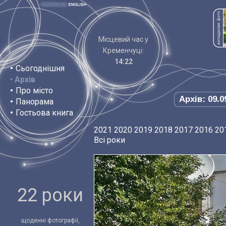
Місцевий час у
Кременчуці:
14:22
•
Сьогоднішня
•
Архів
•
Про місто
Архів: 09.0
•
Панорама
•
Гостьова книга
2021
2020
2019
2018
2017
2016
20
Всі роки
22 роки
щоденні фотографії,