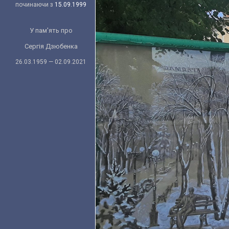
починаючи з
15.09.1999
У пам'ять про
Сергія Дзюбенка
26.03.1959 — 02.09.2021