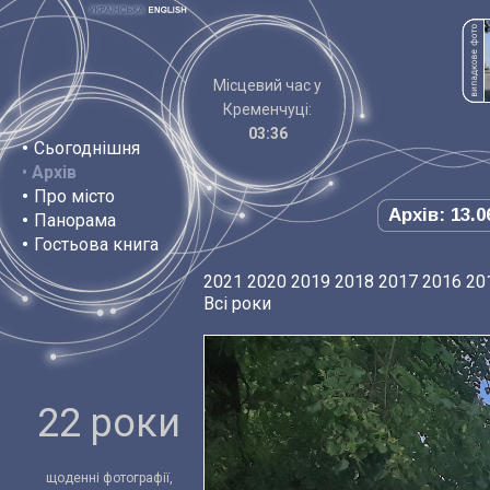
Місцевий час у
Кременчуці:
03:36
•
Сьогоднішня
•
Архів
•
Про місто
Архів: 13.0
•
Панорама
•
Гостьова книга
2021
2020
2019
2018
2017
2016
20
Всі роки
22 роки
щоденні фотографії,