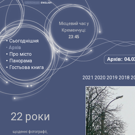
Місцевий час у
Кременчуці:
23:45
•
Сьогоднішня
•
Архів
•
Про місто
Архів: 04.0
•
Панорама
•
Гостьова книга
2021
2020
2019
2018
2
22 роки
щоденні фотографії,