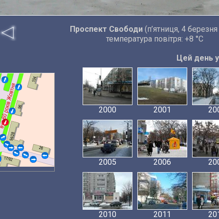
Проспект Свободи
(п’ятниця, 4 березня
температура повітря: +8 °C
Цей день у 
2000
2001
20
2005
2006
20
2010
2011
20