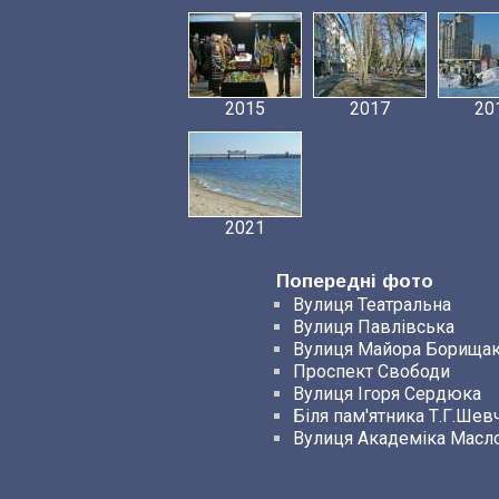
2015
2017
20
2021
Попередні фото
Вулиця Театральна
Вулиця Павлівська
Вулиця Майора Борища
Проспект Свободи
Вулиця Ігоря Сердюка
Біля пам'ятника Т.Г.Шев
Вулиця Академіка Масл