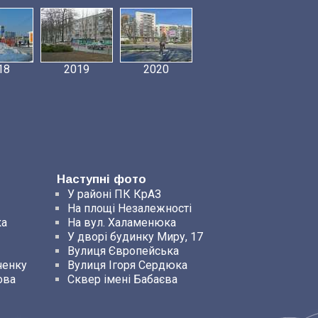
18
2019
2020
Наступні фото
У районі ПК КрАЗ
На площі Незалежності
ка
На вул. Халаменюка
У дворі будинку Миру, 17
Вулиця Європейська
ченку
Вулиця Ігоря Сердюка
ова
Сквер імені Бабаєва