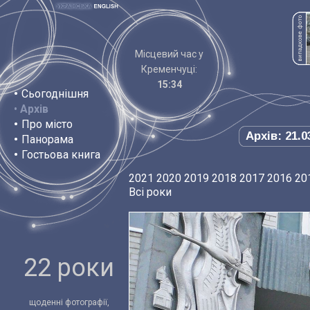
Місцевий час у
Кременчуці:
15:34
•
Сьогоднішня
•
Архів
•
Про місто
Архів: 21.0
•
Панорама
•
Гостьова книга
2021
2020
2019
2018
2017
2016
20
Всі роки
22 роки
щоденні фотографії,