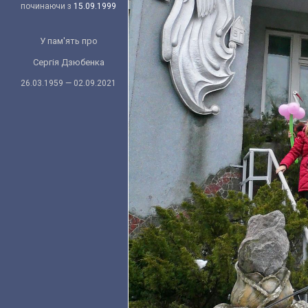
починаючи з
15.09.1999
У пам'ять про
Сергія Дзюбенка
26.03.1959 — 02.09.2021