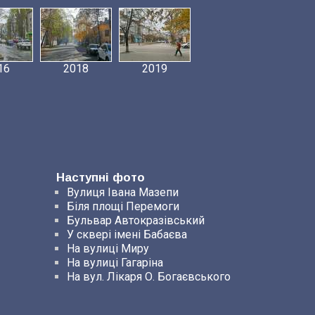
16
2018
2019
Наступні фото
Вулиця Івана Мазепи
Біля площі Перемоги
Бульвар Автокразівський
У сквері імені Бабаєва
На вулиці Миру
На вулиці Гагаріна
На вул. Лікаря О. Богаєвського