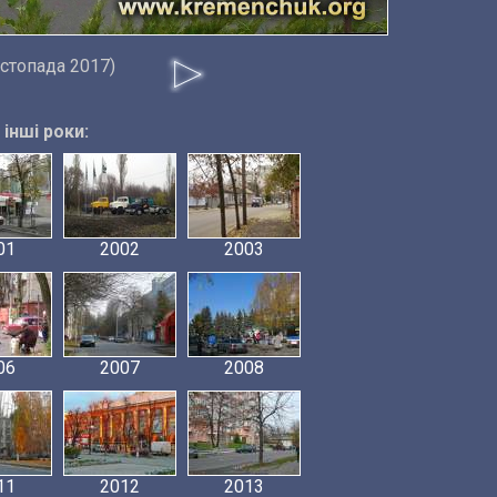
истопада 2017)
інші роки:
01
2002
2003
06
2007
2008
11
2012
2013