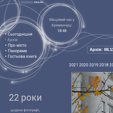
Місцевий час у
Кременчуці:
18:48
•
Сьогоднішня
•
Архів
•
Про місто
Архів: 08.1
•
Панорама
•
Гостьова книга
2021
2020
2019
2018
2
22 роки
щоденні фотографії,