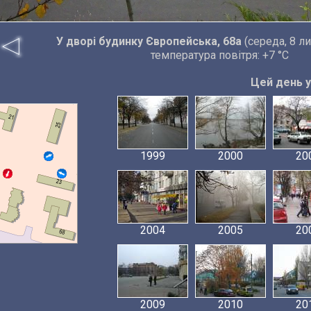
У дворі будинку Європейська, 68а
(середа, 8 л
температура повітря: +7 °C
Цей день у 
1999
2000
20
2004
2005
20
2009
2010
20