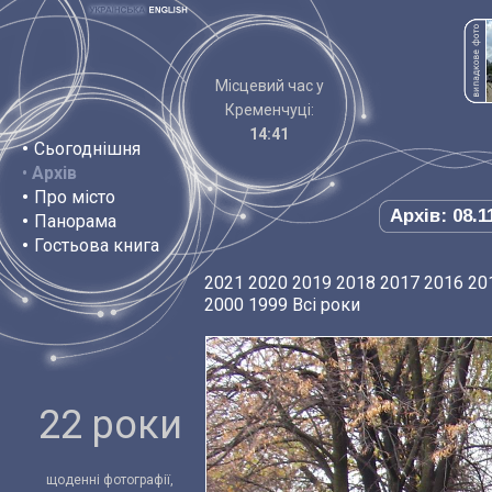
Місцевий час у
Кременчуці:
14:41
•
Сьогоднішня
•
Архів
•
Про місто
Архів: 08.1
•
Панорама
•
Гостьова книга
2021
2020
2019
2018
2017
2016
20
2000
1999
Всі роки
22 роки
щоденні фотографії,