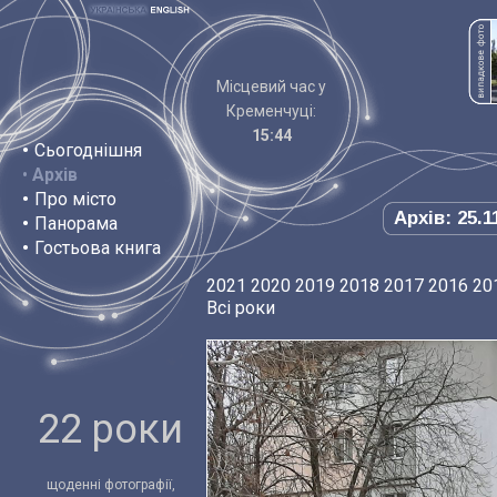
Місцевий час у
Кременчуці:
15:44
•
Сьогоднішня
•
Архів
•
Про місто
Архів: 25.1
•
Панорама
•
Гостьова книга
2021
2020
2019
2018
2017
2016
20
Всі роки
22 роки
щоденні фотографії,