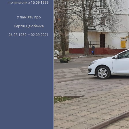
починаючи з
15.09.1999
У пам'ять про
Сергія Дзюбенка
26.03.1959 — 02.09.2021