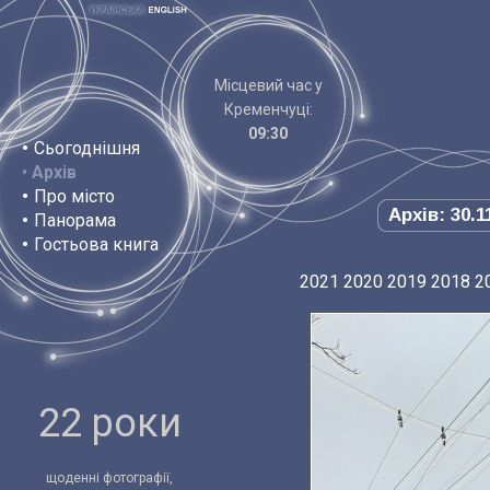
Місцевий час у
Кременчуці:
09:30
•
Сьогоднішня
•
Архів
•
Про місто
Архів: 30.1
•
Панорама
•
Гостьова книга
2021
2020
2019
2018
2
22 роки
щоденні фотографії,