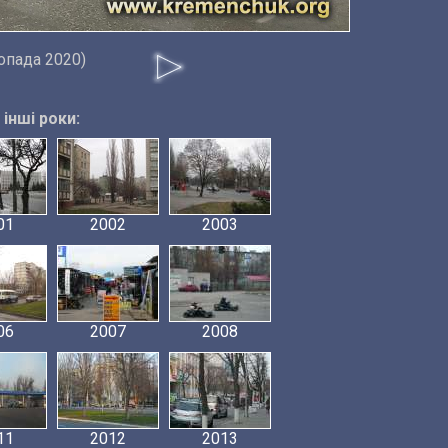
опада 2020)
інші роки:
01
2002
2003
06
2007
2008
11
2012
2013