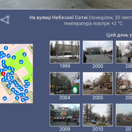
На вулиці Небесної Сотні
(понеділок, 30 лист
температура повітря: +2 °C
Цей день у 
1999
2000
20
2004
2005
20
2009
2010
20