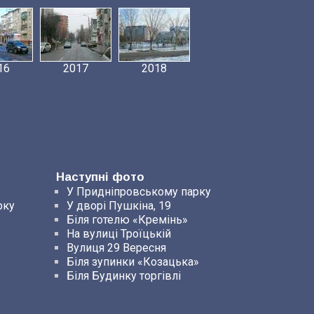
16
2017
2018
Наступні фото
У Придніпровському парку
рку
У дворі Пушкіна, 19
Біля готелю «Кремінь»
На вулиці Троїцькій
Вулиця 29 Вересня
Біля зупинки «Козацька»
Біля Будинку торгівлі