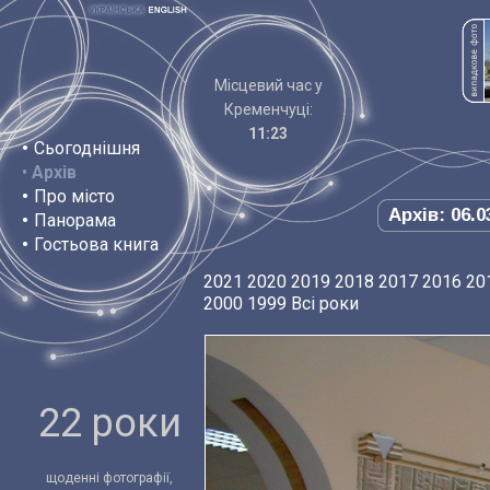
Місцевий час у
Кременчуці:
11:23
•
Сьогоднішня
•
Архів
•
Про місто
Архів: 06.0
•
Панорама
•
Гостьова книга
2021
2020
2019
2018
2017
2016
20
2000
1999
Всі роки
22 роки
щоденні фотографії,