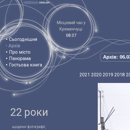
Місцевий час у
Кременчуці:
08:37
•
Сьогоднішня
•
Архів
•
Про місто
Архів: 06.0
•
Панорама
•
Гостьова книга
2021
2020
2019
2018
2
22 роки
щоденні фотографії,