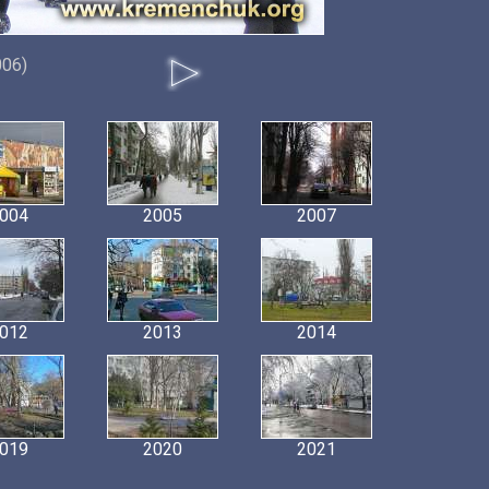
006)
004
2005
2007
012
2013
2014
019
2020
2021