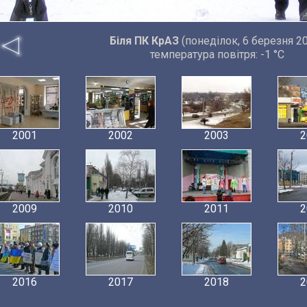
Біля ПК КрАЗ
(понеділок, 6 березня 2
температура повітря: -1 °C
2001
2002
2003
2
2009
2010
2011
2
2016
2017
2018
2