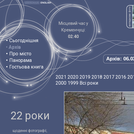
Місцевий час у
Кременчуці:
02:40
•
Сьогоднішня
•
Архів
•
Про місто
Архів: 06.0
•
Панорама
•
Гостьова книга
2021
2020
2019
2018
2017
2016
20
2000
1999
Всі роки
22 роки
щоденні фотографії,