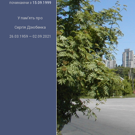
починаючи з
15.09.1999
У пам'ять про
Сергія Дзюбенка
26.03.1959 — 02.09.2021