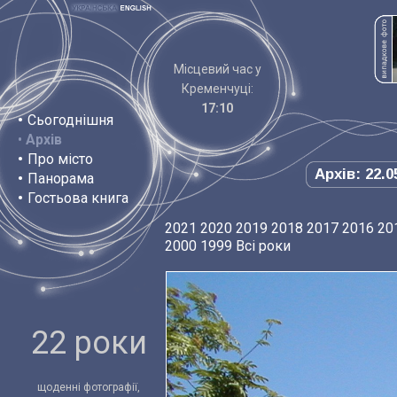
Місцевий час у
Кременчуці:
17:10
•
Сьогоднішня
•
Архів
•
Про місто
Архів: 22.0
•
Панорама
•
Гостьова книга
2021
2020
2019
2018
2017
2016
20
2000
1999
Всі роки
22 роки
щоденні фотографії,