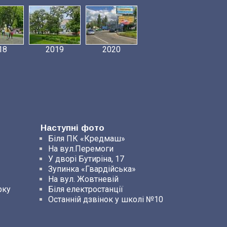
18
2019
2020
Наступні фото
Біля ПК «Кредмаш»
На вул.Перемоги
У дворі Бутиріна, 17
Зупинка «Гвардійська»
На вул. Жовтневій
рку
Біля електростанції
Останній дзвінок у школі №10