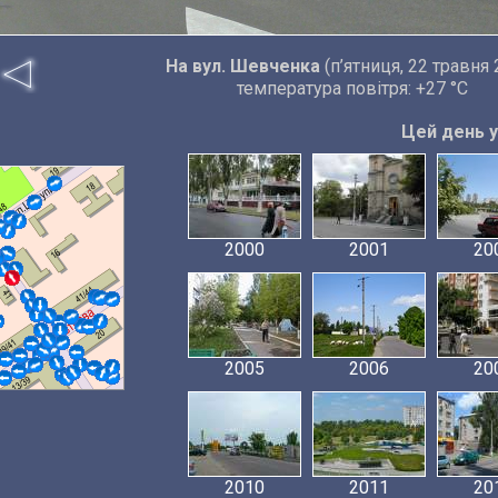
На вул. Шевченка
(п’ятниця, 22 травня 
температура повітря: +27 °C
Цей день у 
2000
2001
20
2005
2006
20
2010
2011
20