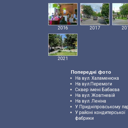
2016
2017
20
2021
Попередні фото
На вул. Халаменюка
На вул.Перемоги
Сквер імені Бабаєва
На вул. Жовтневій
На вул. Леніна
У Придніпровському па
У районі кондитерської
фабрики