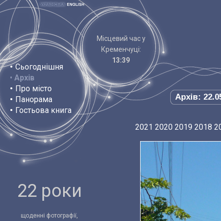
Місцевий час у
Кременчуці:
13:39
•
Сьогоднішня
•
Архів
•
Про місто
Архів: 22.0
•
Панорама
•
Гостьова книга
2021
2020
2019
2018
2
22 роки
щоденні фотографії,