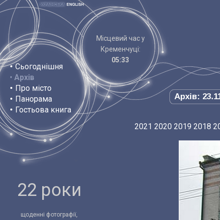
Місцевий час у
Кременчуці:
05:33
•
Сьогоднішня
•
Архів
•
Про місто
Архів: 23.1
•
Панорама
•
Гостьова книга
2021
2020
2019
2018
2
22 роки
щоденні фотографії,