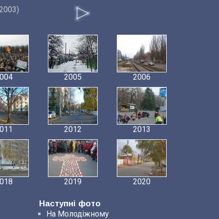
2003)
004
2005
2006
011
2012
2013
018
2019
2020
Наступні фото
На Молодіжному