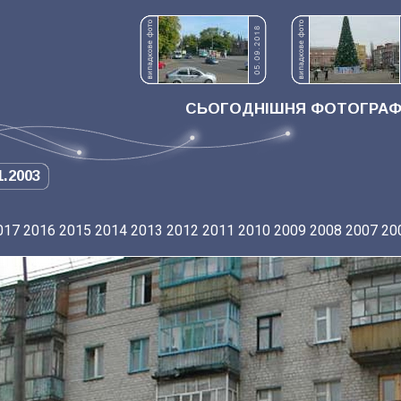
СЬОГОДНІШНЯ ФОТОГРАФІ
1.2003
017
2016
2015
2014
2013
2012
2011
2010
2009
2008
2007
20