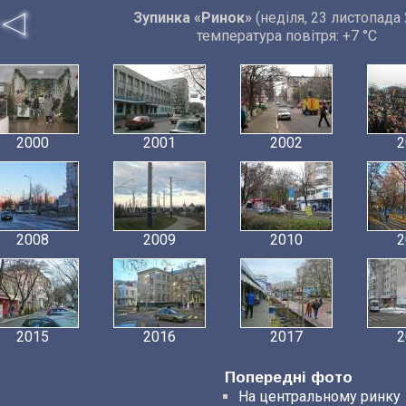
Зупинка «Ринок»
(неділя, 23 листопада 
температура повітря: +7 °C
2000
2001
2002
2
2008
2009
2010
2
2015
2016
2017
2
Попередні фото
На центральному ринку