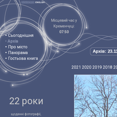
Місцевий час у
Кременчуці:
07:50
•
Сьогоднішня
•
Архів
•
Про місто
Архів: 23.1
•
Панорама
•
Гостьова книга
2021
2020
2019
2018
2
22 роки
щоденні фотографії,