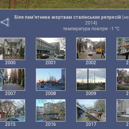
Біля пам'ятника жертвам сталінських репресій
(не
2014)
температура повітря: -1 °C
2000
2001
2002
2
2007
2008
2009
2
2015
2016
2017
2