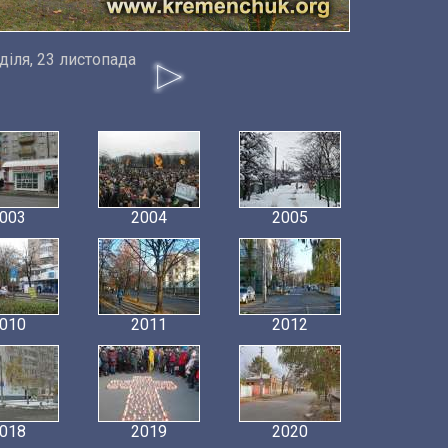
діля, 23 листопада
003
2004
2005
010
2011
2012
018
2019
2020