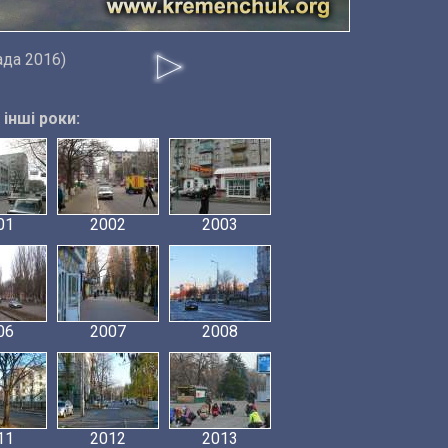
ада 2016)
інші роки:
01
2002
2003
06
2007
2008
11
2012
2013