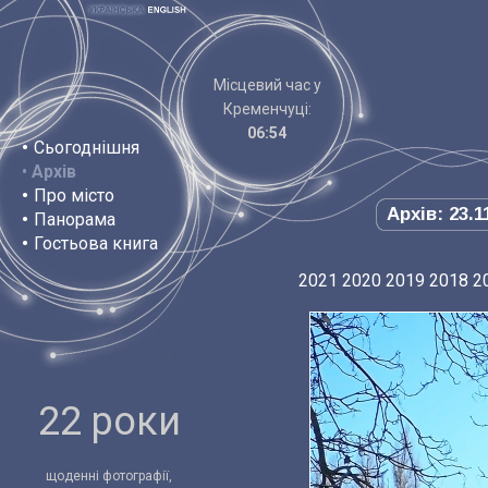
Місцевий час у
Кременчуці:
06:54
•
Сьогоднішня
•
Архів
•
Про місто
Архів: 23.1
•
Панорама
•
Гостьова книга
2021
2020
2019
2018
2
22 роки
щоденні фотографії,