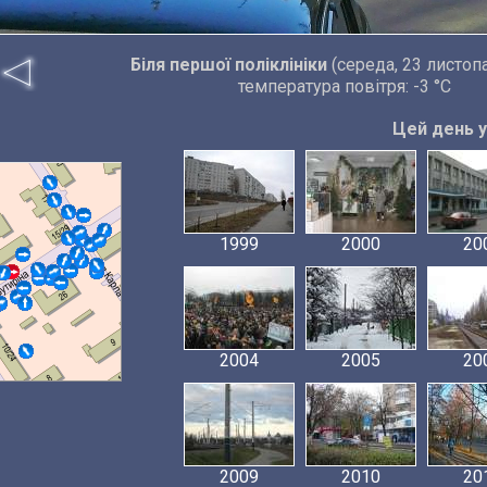
Біля першої поліклініки
(середа, 23 листоп
температура повітря: -3 °C
Цей день у 
1999
2000
20
2004
2005
20
2009
2010
20