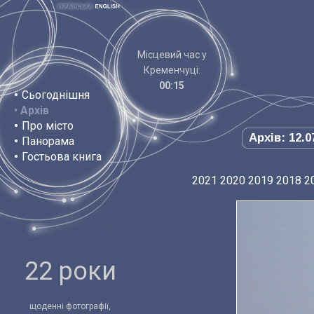
Місцевий час у
Кременчуці:
00:15
•
Сьогоднішня
•
Архів
•
Про місто
Архів: 12.0
•
Панорама
•
Гостьова книга
2021
2020
2019
2018
2
22 роки
щоденні фотографії,