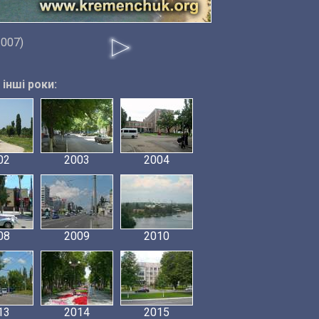
2007)
інші роки:
02
2003
2004
08
2009
2010
13
2014
2015