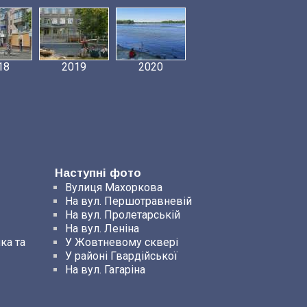
18
2019
2020
Наступні фото
Вулиця Махоркова
На вул. Першотравневій
На вул. Пролетарській
На вул. Леніна
ка та
У Жовтневому сквері
У районі Гвардійської
На вул. Гагаріна