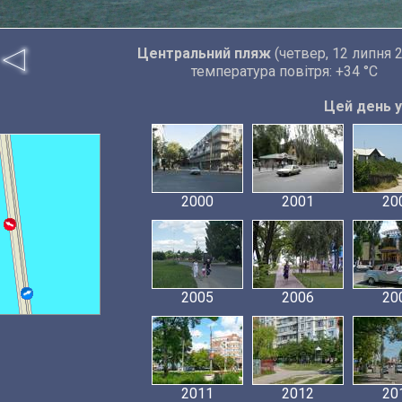
Центральний пляж
(четвер, 12 липня 
температура повітря: +34 °C
Цей день у 
2000
2001
20
2005
2006
20
2011
2012
20