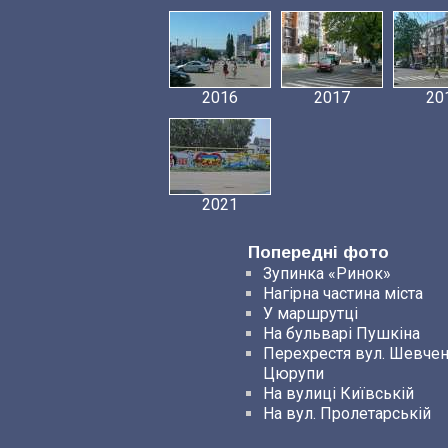
2016
2017
20
2021
Попередні фото
Зупинка «Ринок»
Нагірна частина міста
У маршрутці
На бульварі Пушкіна
Перехрестя вул. Шевчен
Цюрупи
На вулиці Київській
На вул. Пролетарській