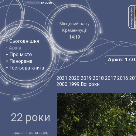
Місцевий час у
Кременчуці:
14:19
•
Сьогоднішня
•
Архів
•
Про місто
Архів: 17.0
•
Панорама
•
Гостьова книга
2021
2020
2019
2018
2017
2016
20
2000
1999
Всі роки
22 роки
щоденні фотографії,