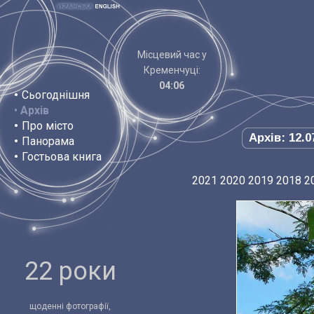
Місцевий час у
Кременчуці:
04:06
•
Сьогоднішня
•
Архів
•
Про місто
Архів: 12.0
•
Панорама
•
Гостьова книга
2021
2020
2019
2018
2
22 роки
щоденні фотографії,