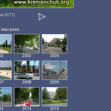
ня 2011)
інші роки:
02
2003
2004
07
2008
2009
13
2014
2015