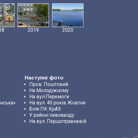
18
2019
2020
Наступні фото
Пров. Поштовий
На Молодіжному
На вул.Перемоги
енська»
На вул. 40 років Жовтня
Біля ПК КрАЗ
У районі пивзаводу
На вул. Першотравневій