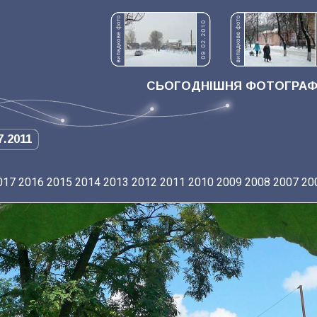
СЬОГОДНІШНЯ ФОТОГРАФІ
7.2011
017
2016
2015
2014
2013
2012
2011
2010
2009
2008
2007
20