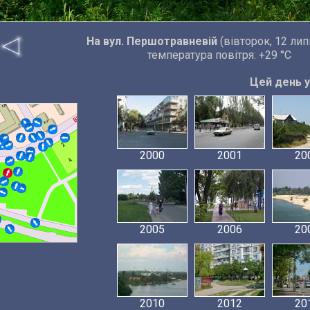
На вул. Першотравневій
(вівторок, 12 лип
температура повітря: +29 °C
Цей день у 
2000
2001
20
2005
2006
20
2010
2012
20