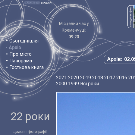
Місцевий час у
Кременчуці:
09:23
•
Сьогоднішня
•
Архів
•
Про місто
Архів: 02.0
•
Панорама
•
Гостьова книга
2021
2020
2019
2018
2017
2016
20
2000
1999
Всі роки
22 роки
щоденні фотографії,