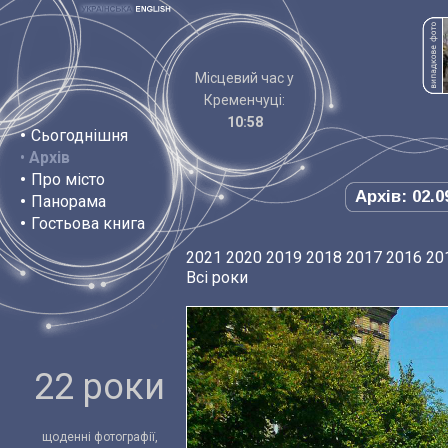
Місцевий час у
Кременчуці:
10:58
•
Сьогоднішня
•
Архів
•
Про місто
Архів: 02.0
•
Панорама
•
Гостьова книга
2021
2020
2019
2018
2017
2016
20
Всі роки
22 роки
щоденні фотографії,