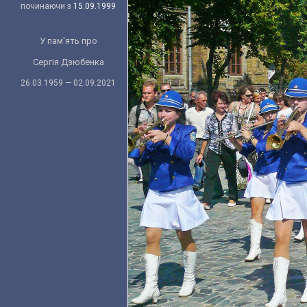
починаючи з
15.09.1999
У пам'ять про
Сергія Дзюбенка
26.03.1959 — 02.09.2021