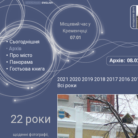
Місцевий час у
Кременчуці:
07:01
•
Сьогоднішня
•
Архів
•
Про місто
Архів: 08.0
•
Панорама
•
Гостьова книга
2021
2020
2019
2018
2017
2016
20
Всі роки
22 роки
щоденні фотографії,