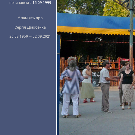
починаючи з
15.09.1999
У пам'ять про
Сергія Дзюбенка
26.03.1959 — 02.09.2021