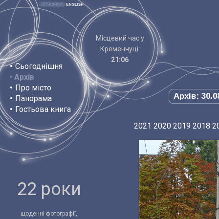
Місцевий час у
Кременчуці:
21:06
•
Сьогоднішня
•
Архів
•
Про місто
Архів: 30.0
•
Панорама
•
Гостьова книга
2021
2020
2019
2018
2
22 роки
щоденні фотографії,