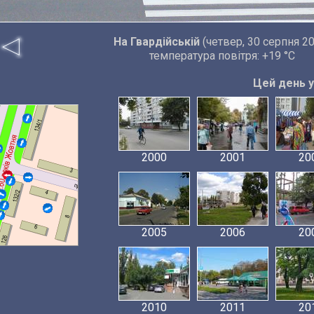
На Гвардійській
(четвер, 30 серпня 2
температура повітря: +19 °C
Цей день у 
2000
2001
20
2005
2006
20
2010
2011
20