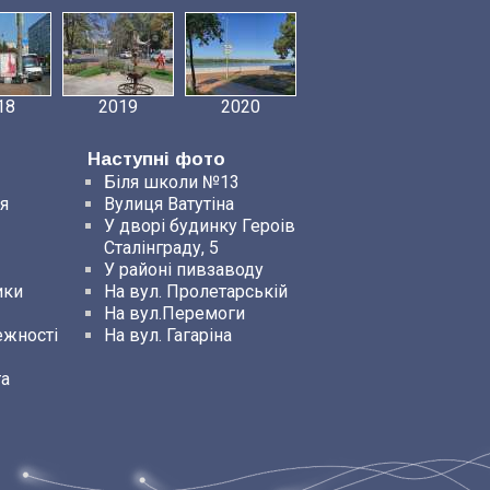
18
2019
2020
Наступні фото
Біля школи №13
я
Вулиця Ватутіна
У дворі будинку Героів
Сталінграду, 5
У районі пивзаводу
ики
На вул. Пролетарській
На вул.Перемоги
ежності
На вул. Гагаріна
та