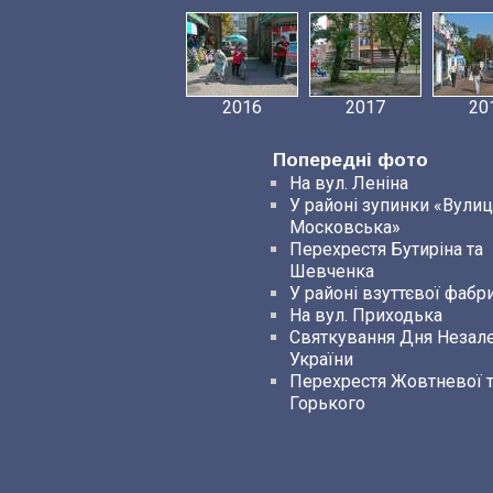
2016
2017
20
Попередні фото
На вул. Леніна
У районі зупинки «Вулиц
Московська»
Перехрестя Бутиріна та
Шевченка
У районі взуттєвої фабр
На вул. Приходька
Святкування Дня Незал
України
Перехрестя Жовтневої 
Горького