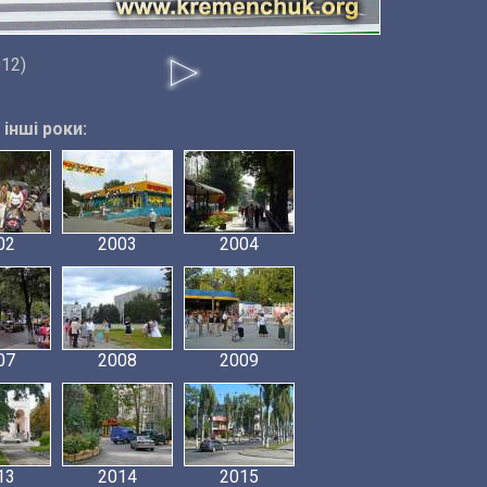
012)
інші роки:
02
2003
2004
07
2008
2009
13
2014
2015