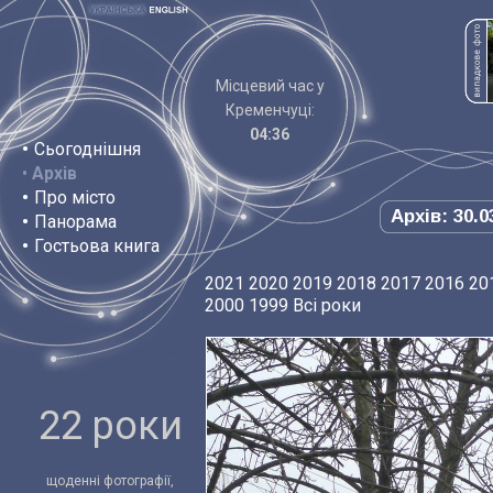
Місцевий час у
Кременчуці:
04:36
•
Сьогоднішня
•
Архів
•
Про місто
Архів: 30.0
•
Панорама
•
Гостьова книга
2021
2020
2019
2018
2017
2016
20
2000
1999
Всі роки
22 роки
щоденні фотографії,